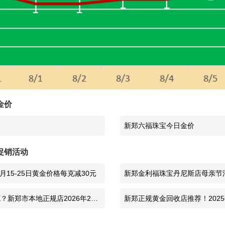
PT950铂金价格
670元/克
今日金价
1229元/克
999黄金价格
1229元/克
足金价格
1229元/克
金价
PT999铂金价格
663元/克
新郑六福珠宝今日金价
PT950铂金价格
636元/克
促销活动
今日金价
1229元/克
月15-25日黄金价格每克减30元
新郑金利福珠宝丹尼斯店母亲节活
元（2022年5月3-8日）
999黄金价格
1229元/克
？新郑市本地正规店2026年2月
新郑正规黄金回收店推荐！2025
价格840元/克
足金价格
1229元/克