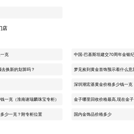
PT999铂金价格
670元/克
门店
PT950铂金价格
643元/克
今日金价
1224元/克
钱一克
中国-巴基斯坦建交70周年金银纪
999黄金价格
1224元/克
镯去换新的划算吗？
梦见捡到黄金首饰预示着什么意
足金价格
1224元/克
深圳潮宏基黄金价格多少钱一克
PT999铂金价格
666元/克
少钱一克（淮南谢瑞麟珠宝专柜）
金子哪里回收价格最高,现在金
PT950铂金价格
639元/克
格多少一克？附专柜位置
国内金饰品价格多少
今日金价
1224元/克