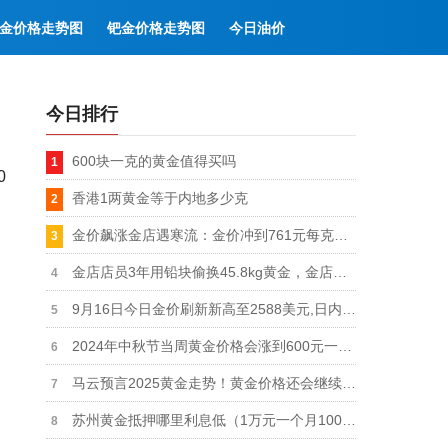
金价格走势图
钯金价格走势图
今日油价
今日排行
600块一克的黄金值得买吗
0
香港1两黄金等于内地多少克
金价飙涨金店遇寒流：金价冲到761元每克的高价金店却扛不住了
金店店员3年用铅块偷换45.8kg黄金，金店黄金首饰被偷换45814.57克
9月16日今日金价刷新新高至2588美元,日内涨幅0.3%
2024年中秋节当周黄金价格会涨到600元一克吗
马云预言2025黄金走势！黄金价格还会继续上涨吗
苏州黄金抵押哪里利息低（1万元一个月100元）