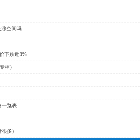
上涨空间吗
价下跌近3%
专柜）
格一览表
贵很多）