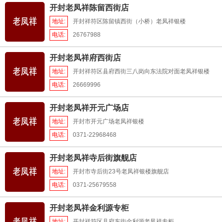
开封老凤祥陈留西街店
地址:
开封祥符区陈留镇西街（小桥）老凤祥银楼
电话:
26767988
开封老凤祥府西街店
地址:
开封祥符区县府西街三八岗向东法院对面老凤祥银楼
电话:
26669996
开封老凤祥开元广场店
地址:
开封市开元广场老凤祥银楼
电话:
0371-22968468
开封老凤祥寺后街旗舰店
地址:
开封市寺后街23号老凤祥银楼旗舰店
电话:
0371-25679558
开封老凤祥金利源专柜
地址:
开封祥符区县府东街金利源老凤祥专柜