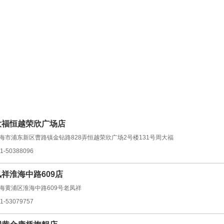
大福恒越荣欣广场店
海市浦东新区曹路镇金钻路828弄恒越荣欣广场2号楼131号周大福
1-50388096
祥淮海中路609店
海黄浦区淮海中路609号老凤祥
1-53079757