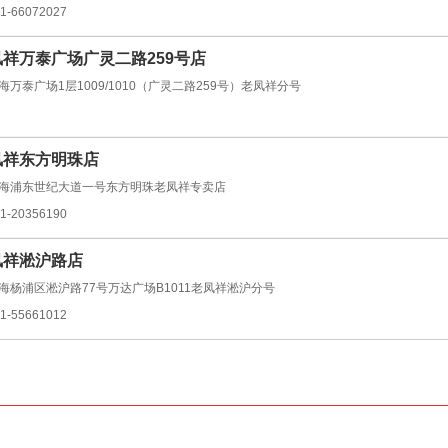
1-66072027
祥万泰广场广灵二路259号店
海万泰广场1层1009/1010（广灵二路259号）老凤祥分号
凤祥东方明珠店
海浦东世纪大道一号东方明珠老凤祥专卖店
1-20356190
凤祥淞沪路店
海杨浦区淞沪路77号万达广场B1011老凤祥淞沪分号
1-55661012