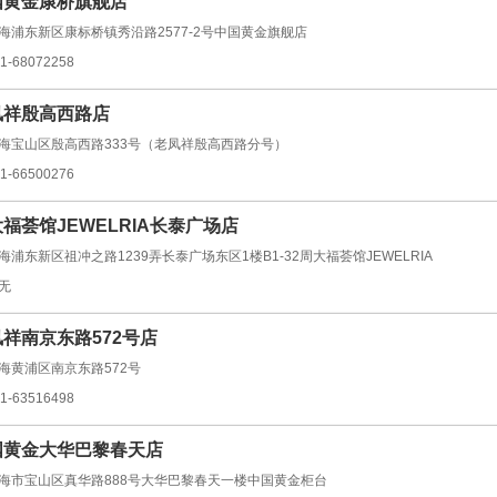
国黄金康桥旗舰店
海浦东新区康标桥镇秀沿路2577-2号中国黄金旗舰店
1-68072258
凤祥殷高西路店
海宝山区殷高西路333号（老凤祥殷高西路分号）
1-66500276
福荟馆JEWELRIA长泰广场店
海浦东新区祖冲之路1239弄长泰广场东区1楼B1-32周大福荟馆JEWELRIA
无
祥南京东路572号店
海黄浦区南京东路572号
1-63516498
国黄金大华巴黎春天店
海市宝山区真华路888号大华巴黎春天一楼中国黄金柜台