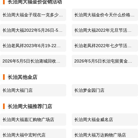
长治周大福金价促销活动
周大福
投资黄金类价格
1075元/克
2026-8-1
长治周大福金子现在一克多少钱
长治周大福金价今天什么价格及
周大福
黄金回收价格
851元/克
2026-8-1
及周边黄金回收价格查询 2023
黄金回收价格查询今日（2022
长治周大福2022年5月26日-5月
长治周大福2022年元旦节活动
年2月11日
年7月8日）
周大福
今日金价
1238元/克
2026-7-31
31日黄金价格每克减15元
计价类黄金每克优惠20元
长治老凤祥2023年6月19-22日
长治老凤祥2022年七夕节活动
周大福
足金价格
1238元/克
2026-7-31
年中庆活动 黄金价格每克减50
黄金价格每克减50元
2026年5月5日长治潞城回收黄
2026年5月5日长治屯留黄金回
元
金附近店最新价格980元/克，无
收店附近今日价格980元/克，到
周大福
投资黄金类价格
1086元/克
2026-7-31
长治其他金店
手续费,秤准价实
店回收/可上门回收
周大福
黄金回收价格
859元/克
2026-7-31
长治周大福门店
长治梦金园门店
长治周大福推荐门店
长治周大福嘉汇购物广场店
长治周大福金威名店
长治周大福中宏时代店
长治周大福万达购物广场店