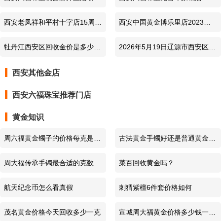
日金价
黄金价格每克减50元（2022年8
2022年7月17-24日黄金铂金价
六福珠宝
PT999铂金价格
663元/克
2026-8-4
西安老凤祥和平村十字店15周年
西安中国黄金博乐里店2023端
月29-9月5日）
格每克优惠40元
庆 黄金价格每克减50元（2023
午节优惠活动 黄金价格每克减
六福珠宝
PT950铂金价格
636元/克
2026-8-4
牡丹江西安区回收金价是多少钱
2026年5月19日辽源市西安区附
年9月20-26日）
60元
一克？2026年5月25日周边黄金
近黄金回收今日金价985元/克
六福珠宝
今日金价
1229元/克
2026-8-3
西安其他金店
回收店今日金价985元/克，金银
（可上门）
西安六福珠宝推荐门店
六福珠宝
999黄金价格
1229元/克
2026-8-3
铂钯K金都收
黄金知识
六福珠宝
足金价格
1229元/克
2026-8-3
周六福黄金镯子的价格每克是多
古法黄金手镯好还是普通黄金手
六福珠宝
PT999铂金价格
670元/克
2026-8-3
少（周六福黄金镯子多少钱1g）
镯好？有什么不同
周大福传承手镯最合适的克数
菜百回收黄金吗？
六福珠宝
PT950铂金价格
643元/克
2026-8-3
航天纪念币怎么看真假
刺猬紫檀6件套价格如何
六福珠宝
今日金价
1224元/克
2026-8-2
茂名黄金价格今天回收多少一克
宣城周大福黄金价格多少钱一克