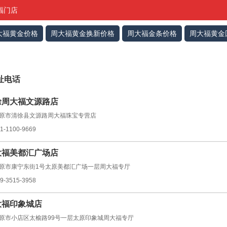
福门店
大福黄金价格
周大福黄金换新价格
周大福金条价格
周大福黄金
址电话
徐周大福文源路店
原市清徐县文源路周大福珠宝专营店
1-1100-9669
大福美都汇广场店
原市康宁东街1号太原美都汇广场一层周大福专厅
9-3515-3958
大福印象城店
原市小店区太榆路99号一层太原印象城周大福专厅