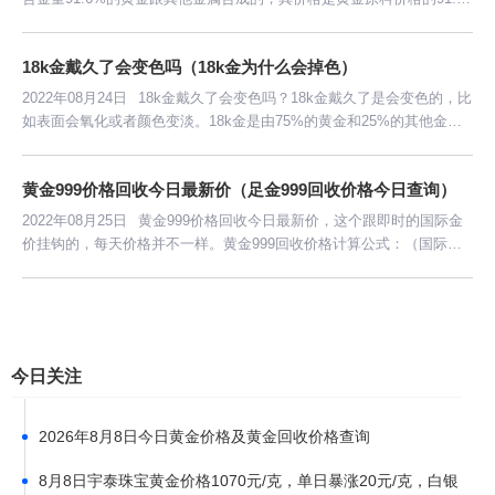
6%，计算公式是当日的金价乘以0.916，比如今日黄金原料价格400
元，那au916黄金原料价格366元。
18k金戴久了会变色吗（18k金为什么会掉色）
2022年08月24日
18k金戴久了会变色吗？18k金戴久了是会变色的，比
如表面会氧化或者颜色变淡。18k金是由75%的黄金和25%的其他金属
合成的，制作成首饰成品后，会在表面电镀一层膜，佩戴不当、相互摩
擦或腐蚀等，就会露出18k黄金的原本色。
黄金999价格回收今日最新价（足金999回收价格今日查询）
2022年08月25日
黄金999价格回收今日最新价，这个跟即时的国际金
价挂钩的，每天价格并不一样。黄金999回收价格计算公式：（国际金
价减10元/克）乘以 克重。商家需要赚些利润的，黄金回收结算单价是
要抵于国际金价的。
今日关注
2026年8月8日今日黄金价格及黄金回收价格查询
8月8日宇泰珠宝黄金价格1070元/克，单日暴涨20元/克，白银