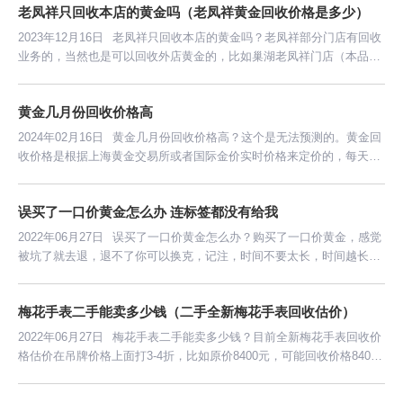
老凤祥只回收本店的黄金吗（老凤祥黄金回收价格是多少）
2023年12月16日
老凤祥只回收本店的黄金吗？老凤祥部分门店有回收
业务的，当然也是可以回收外店黄金的，比如巢湖老凤祥门店（本品牌
黄金回收价格要高于非本品牌黄金回收价格3元一克），回收时需要携
带好身份证。
黄金几月份回收价格高
2024年02月16日
黄金几月份回收价格高？这个是无法预测的。黄金回
收价格是根据上海黄金交易所或者国际金价实时价格来定价的，每天的
价格都会不同。
误买了一口价黄金怎么办 连标签都没有给我
2022年06月27日
误买了一口价黄金怎么办？购买了一口价黄金，感觉
被坑了就去退，退不了你可以换克，记注，时间不要太长，时间越长越
不好解决。还有一点要保留好收据，也不要影响金饰的二次销售。
梅花手表二手能卖多少钱（二手全新梅花手表回收估价）
2022年06月27日
梅花手表二手能卖多少钱？目前全新梅花手表回收价
格估价在吊牌价格上面打3-4折，比如原价8400元，可能回收价格8400*
0.4=3360元。