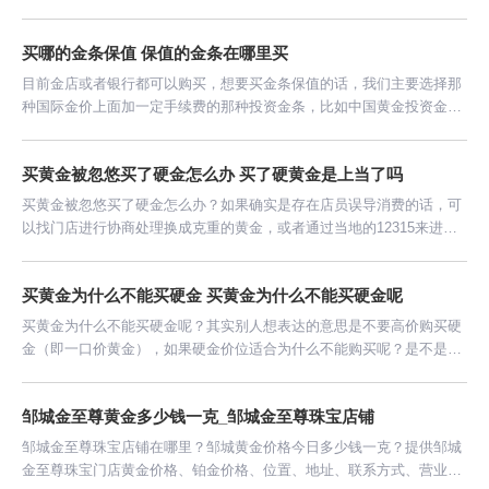
间等信息。
买哪的金条保值 保值的金条在哪里买
目前金店或者银行都可以购买，想要买金条保值的话，我们主要选择那
种国际金价上面加一定手续费的那种投资金条，比如中国黄金投资金条
在基础金价上面加14元/克的手续费。
买黄金被忽悠买了硬金怎么办 买了硬黄金是上当了吗
买黄金被忽悠买了硬金怎么办？如果确实是存在店员误导消费的话，可
以找门店进行协商处理换成克重的黄金，或者通过当地的12315来进行
协调。
买黄金为什么不能买硬金 买黄金为什么不能买硬金呢
买黄金为什么不能买硬金呢？其实别人想表达的意思是不要高价购买硬
金（即一口价黄金），如果硬金价位适合为什么不能购买呢？是不是这
个道理。
邹城金至尊黄金多少钱一克_邹城金至尊珠宝店铺
邹城金至尊珠宝店铺在哪里？邹城黄金价格今日多少钱一克？提供邹城
金至尊珠宝门店黄金价格、铂金价格、位置、地址、联系方式、营业时