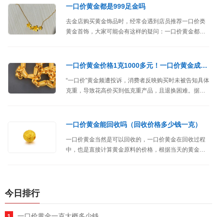
一口价黄金都是999足金吗
去金店购买黄金饰品时，经常会遇到店员推荐一口价类
黄金首饰，大家可能会有这样的疑问：一口价黄金都是
999足金的吗？本文介绍购买一口价黄金购买注意事
项。
一口价黄金价格1克1000多元！一口价黄金成投诉热点
“一口价”黄金频遭投诉，消费者反映购买时未被告知具体
克重，导致花高价买到低克重产品，且退换困难。据了
解，这种销售方式在金店中越来越普遍，商家主要强调
款式和工艺，而克重信息往往被隐藏。消费者在购买时
务必保持警惕，仔细查看标签信息，了解产品克重和价
一口价黄金能回收吗（回收价格多少钱一克）
格，避免陷入消费陷阱。
一口价黄金当然是可以回收的，一口价黄金在回收过程
中，也是直接计算黄金原料的价格，根据当天的黄金行
情、黄金纯度、黄金克重来进行计算，并不是按个来回
收的，因此一口价黄金的工费和品牌溢价费用都是不包
括在内的。
今日排行
一口价黄金一克大概多少钱