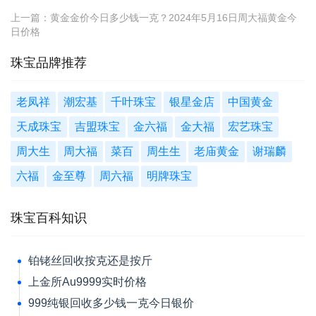
上一篇：
黄金金价今日多少钱一克？2024年5月16日周大福黄金今
日价格
珠宝品牌推荐
老凤祥
潮宏基
千叶珠宝
银星金店
中国黄金
天成珠宝
吉盟珠宝
金六福
金大福
宏艺珠宝
周大生
周大福
菜百
周生生
老庙黄金
谢瑞麟
六福
金至尊
周六福
明牌珠宝
珠宝百科知识
铂铑丝回收按克还是按斤
上金所Au9999实时价格
999纯银回收多少钱一克今日银价