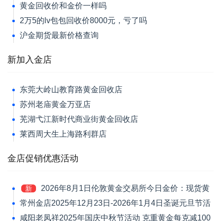
黄金回收价和金价一样吗
2万5的lv包包回收价8000元，亏了吗
沪金期货最新价格查询
新加入金店
东莞大岭山教育路黄金回收店
苏州老庙黄金万亚店
芜湖弋江新时代商业街黄金回收店
莱西周大生上海路利群店
金店促销优惠活动
2026年8月1日伦敦黄金交易所今日金价：现货黄
新
金跌1.39%报4046.42美元/盎司
常州金店2025年12月23日-2026年1月4日圣诞元旦节活
动 黄金价格每克减120元
咸阳老凤祥2025年国庆中秋节活动 克重黄金每克减100