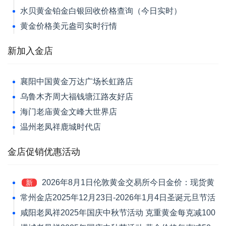
水贝黄金铂金白银回收价格查询（今日实时）
黄金价格美元盎司实时行情
新加入金店
襄阳中国黄金万达广场长虹路店
乌鲁木齐周大福钱塘江路友好店
海门老庙黄金文峰大世界店
温州老凤祥鹿城时代店
金店促销优惠活动
2026年8月1日伦敦黄金交易所今日金价：现货黄
新
金跌1.39%报4046.42美元/盎司
常州金店2025年12月23日-2026年1月4日圣诞元旦节活
动 黄金价格每克减120元
咸阳老凤祥2025年国庆中秋节活动 克重黄金每克减100