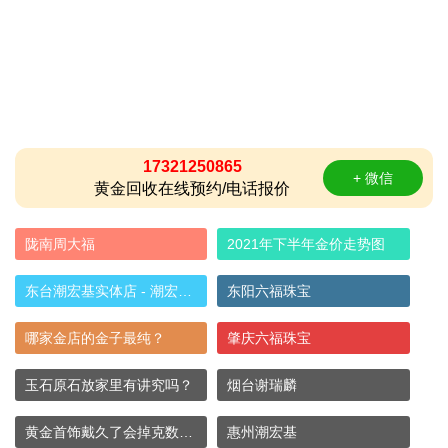
17321250865
+ 微信
黄金回收在线预约/电话报价
陇南周大福
2021年下半年金价走势图
东台潮宏基实体店 - 潮宏基东台店铺黄金首
东阳六福珠宝
哪家金店的金子最纯？
肇庆六福珠宝
玉石原石放家里有讲究吗？
烟台谢瑞麟
黄金首饰戴久了会掉克数吗,黄金是不是越带
惠州潮宏基