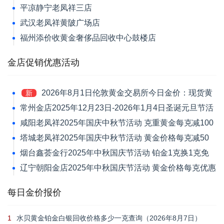
平凉静宁老凤祥三店
武汉老凤祥黄陂广场店
福州添价收黄金奢侈品回收中心鼓楼店
金店促销优惠活动
2026年8月1日伦敦黄金交易所今日金价：现货黄
新
金跌1.39%报4046.42美元/盎司
常州金店2025年12月23日-2026年1月4日圣诞元旦节活
动 黄金价格每克减120元
咸阳老凤祥2025年国庆中秋节活动 克重黄金每克减100
元
塔城老凤祥2025年国庆中秋节活动 黄金价格每克减50
元
烟台鑫荟金行2025年中秋国庆节活动 铂金1克换1克免
新品工艺费
辽宁朝阳金店2025年中秋国庆节活动 黄金价格每克优惠
30元
每日金价报价
1
水贝黄金铂金白银回收价格多少一克查询（2026年8月7日）