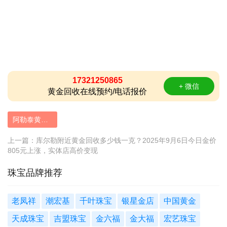
17321250865
+ 微信
黄金回收在线预约/电话报价
阿勒泰黄金回收价格查询今日
上一篇：
库尔勒附近黄金回收多少钱一克？2025年9月6日今日金价
805元上涨，实体店高价变现
珠宝品牌推荐
老凤祥
潮宏基
千叶珠宝
银星金店
中国黄金
天成珠宝
吉盟珠宝
金六福
金大福
宏艺珠宝