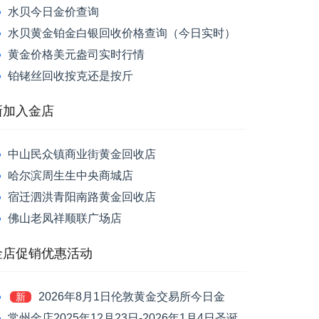
水贝今日金价查询
水贝黄金铂金白银回收价格查询（今日实时）
黄金价格美元盎司实时行情
铂铑丝回收按克还是按斤
新加入金店
中山民众镇商业街黄金回收店
哈尔滨周生生中央商城店
宿迁泗洪青阳南路黄金回收店
佛山老凤祥顺联广场店
金店促销优惠活动
2026年8月1日伦敦黄金交易所今日金
新
价：现货黄金跌1.39%报4046.42美元/盎司
常州金店2025年12月23日-2026年1月4日圣诞