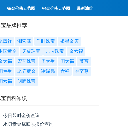
图
铂金价格走势图
钯金价格走势图
最新油价
珠宝品牌推荐
老凤祥
潮宏基
千叶珠宝
银星金店
中国黄金
天成珠宝
吉盟珠宝
金六福
金大福
宏艺珠宝
周大生
周大福
菜百
周生生
老庙黄金
谢瑞麟
六福
金至尊
周六福
明牌珠宝
珠宝百科知识
今日即时金价查询
水贝贵金属回收报价查询