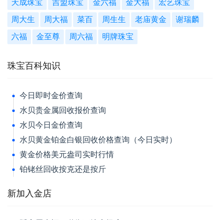
天成珠宝
吉盟珠宝
金六福
金大福
宏艺珠宝
周大生
周大福
菜百
周生生
老庙黄金
谢瑞麟
六福
金至尊
周六福
明牌珠宝
珠宝百科知识
今日即时金价查询
水贝贵金属回收报价查询
水贝今日金价查询
水贝黄金铂金白银回收价格查询（今日实时）
黄金价格美元盎司实时行情
铂铑丝回收按克还是按斤
新加入金店