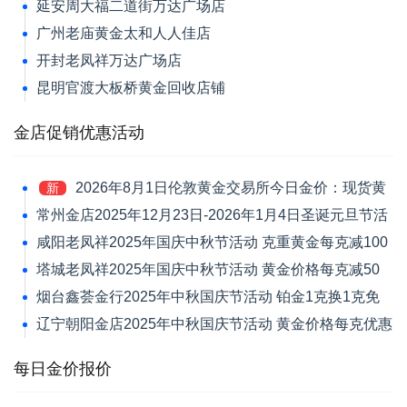
延安周大福二道街万达广场店
广州老庙黄金太和人人佳店
开封老凤祥万达广场店
昆明官渡大板桥黄金回收店铺
金店促销优惠活动
2026年8月1日伦敦黄金交易所今日金价：现货黄
新
金跌1.39%报4046.42美元/盎司
常州金店2025年12月23日-2026年1月4日圣诞元旦节活
动 黄金价格每克减120元
咸阳老凤祥2025年国庆中秋节活动 克重黄金每克减100
元
塔城老凤祥2025年国庆中秋节活动 黄金价格每克减50
元
烟台鑫荟金行2025年中秋国庆节活动 铂金1克换1克免
新品工艺费
辽宁朝阳金店2025年中秋国庆节活动 黄金价格每克优惠
30元
每日金价报价