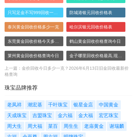
只写足金不写999回收一样吗？足金回收价格
防城港银元回收价格表
泰兴黄金回收价格多少一克
哈尔滨银元回收价格表
东莞黄金回收价格今天多少一克
鹤山黄金回收价格查询今日
莱州黄金回收价格查询今日
金子哪里回收价格最高,现在金子回收价格是
上一篇：
金价回收今日多少一克？2026年6月13日旧金回收最新价
格查询
珠宝品牌推荐
老凤祥
潮宏基
千叶珠宝
银星金店
中国黄金
天成珠宝
吉盟珠宝
金六福
金大福
宏艺珠宝
周大生
周大福
菜百
周生生
老庙黄金
谢瑞麟
六福
金至尊
周六福
明牌珠宝