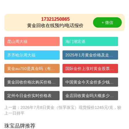
17321250865
+ 微信
黄金回收在线预约/电话报价
昆山周大福
海门潮宏基
齐齐哈尔周大福
2025年1月黄金价格及走势图
黄金au750是真金吗（有钢印au750就是真的吗
国际金价上涨对黄金股票有没有影响
黄金回收价格比购买价格低为什么还说黄金保
中国黄金今天金价多少钱一克
定州今日金价实时价格表
金店回收黄金吗大概多少钱一克
上一篇：
2026年7月8日黄金（恒孚珠宝）现货报价1245元/克，较
上一日持平
珠宝品牌推荐