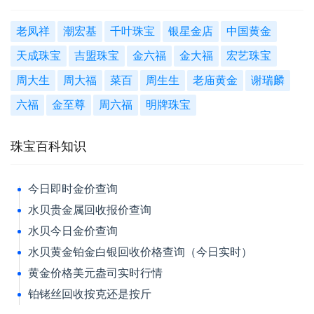
老凤祥
潮宏基
千叶珠宝
银星金店
中国黄金
天成珠宝
吉盟珠宝
金六福
金大福
宏艺珠宝
周大生
周大福
菜百
周生生
老庙黄金
谢瑞麟
六福
金至尊
周六福
明牌珠宝
珠宝百科知识
今日即时金价查询
水贝贵金属回收报价查询
水贝今日金价查询
水贝黄金铂金白银回收价格查询（今日实时）
黄金价格美元盎司实时行情
铂铑丝回收按克还是按斤