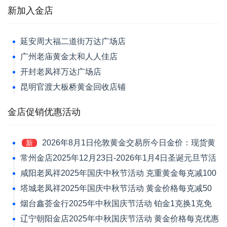
新加入金店
延安周大福二道街万达广场店
广州老庙黄金太和人人佳店
开封老凤祥万达广场店
昆明官渡大板桥黄金回收店铺
金店促销优惠活动
2026年8月1日伦敦黄金交易所今日金价：现货黄
新
金跌1.39%报4046.42美元/盎司
常州金店2025年12月23日-2026年1月4日圣诞元旦节活
动 黄金价格每克减120元
咸阳老凤祥2025年国庆中秋节活动 克重黄金每克减100
元
塔城老凤祥2025年国庆中秋节活动 黄金价格每克减50
元
烟台鑫荟金行2025年中秋国庆节活动 铂金1克换1克免
新品工艺费
辽宁朝阳金店2025年中秋国庆节活动 黄金价格每克优惠