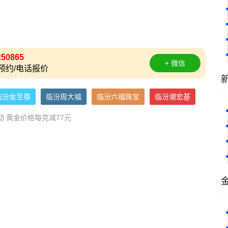
250865
+ 微信
预约/电话报价
临汾金至尊
临汾周大福
临汾六福珠宝
临汾潮宏基
动 黄金价格每克减77元