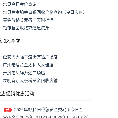
水贝今日金价查询
水贝黄金铂金白银回收价格查询（今日实时）
黄金价格美元盎司实时行情
铂铑丝回收按克还是按斤
新加入金店
延安周大福二道街万达广场店
广州老庙黄金太和人人佳店
开封老凤祥万达广场店
昆明官渡大板桥黄金回收店铺
金店促销优惠活动
2026年8月1日伦敦黄金交易所今日金
新
价：现货黄金跌1.39%报4046.42美元/盎司
常州金店2025年12月23日-2026年1月4日圣诞