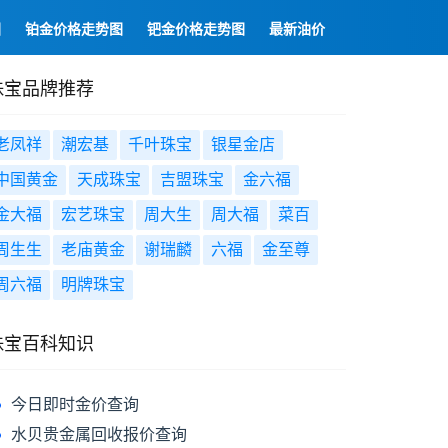
图
铂金价格走势图
钯金价格走势图
最新油价
珠宝品牌推荐
老凤祥
潮宏基
千叶珠宝
银星金店
中国黄金
天成珠宝
吉盟珠宝
金六福
金大福
宏艺珠宝
周大生
周大福
菜百
周生生
老庙黄金
谢瑞麟
六福
金至尊
周六福
明牌珠宝
珠宝百科知识
今日即时金价查询
水贝贵金属回收报价查询