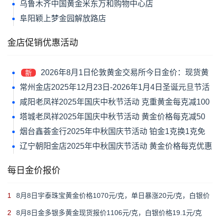
乌鲁木齐中国黄金米东万和购物中心店
阜阳颖上梦金园解放路店
金店促销优惠活动
2026年8月1日伦敦黄金交易所今日金价：现货黄
新
金跌1.39%报4046.42美元/盎司
常州金店2025年12月23日-2026年1月4日圣诞元旦节活
动 黄金价格每克减120元
咸阳老凤祥2025年国庆中秋节活动 克重黄金每克减100
元
塔城老凤祥2025年国庆中秋节活动 黄金价格每克减50
元
烟台鑫荟金行2025年中秋国庆节活动 铂金1克换1克免
新品工艺费
辽宁朝阳金店2025年中秋国庆节活动 黄金价格每克优惠
30元
每日金价报价
1
8月8日宇泰珠宝黄金价格1070元/克，单日暴涨20元/克，白银价
格21元/克
2
8月8日金多银多黄金现货报价1106元/克，白银价格19.1元/克