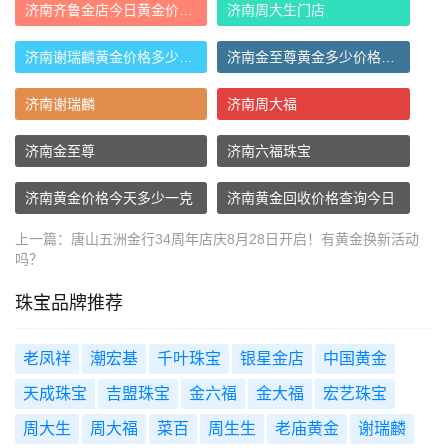
济南齐鲁金店今日黄金价格多少钱一克
济南周大生门店
济南谢瑞麟黄金价格多少钱一克 - 济南谢瑞
济南金至尊黄金多少价格一克_济南金至尊珠
济南谢瑞麟
济南周大福
济南金至尊
济南六福珠宝
济南黄金价格今天多少一克
济南黄金回收价格查询今日
上一篇：
唐山五洲金行34周年店庆8月28日开启！有黄金换新活动
吗？
珠宝品牌推荐
老凤祥
潮宏基
千叶珠宝
银星金店
中国黄金
天成珠宝
吉盟珠宝
金六福
金大福
宏艺珠宝
周大生
周大福
菜百
周生生
老庙黄金
谢瑞麟