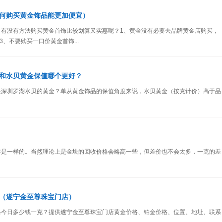
何购买黄金饰品能更加便宜）
，有没有方法购买黄金首饰比较划算又实惠呢？1、黄金没有必要去品牌黄金店购买，
、不要购买一口价黄金首饰...
和水贝黄金保值哪个更好？
是深圳罗湖水贝的黄金？单从黄金饰品的保值角度来说，水贝黄金（按克计价）高于品
本是一样的。当然理论上是金块的回收价格会略高一些，但差价也不会太多，一克的差
（遂宁金至尊珠宝门店）
格今日多少钱一克？提供遂宁金至尊珠宝门店黄金价格、铂金价格、位置、地址、联系