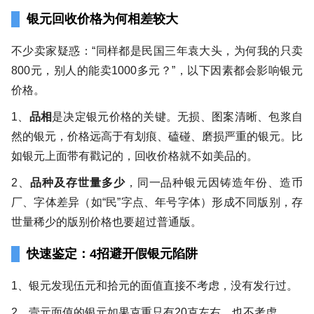
银元回收价格为何相差较大
不少卖家疑惑：“同样都是民国三年袁大头，为何我的只卖
800元，别人的能卖1000多元？”，以下因素都会影响银元
价格。
1、
品相
是决定银元价格的关键。无损、图案清晰、包浆自
然的银元，价格远高于有划痕、磕碰、磨损严重的银元。比
如银元上面带有戳记的，回收价格就不如美品的。
2、
品种及存世量多少
，同一品种银元因铸造年份、造币
厂、字体差异（如“民”字点、年号字体）形成不同版别，存
世量稀少的版别价格也要超过普通版。
快速鉴定：4招避开假银元陷阱
1、银元发现伍元和拾元的面值直接不考虑，没有发行过。
2、壹元面值的银元如果克重只有20克左右，也不考虑。