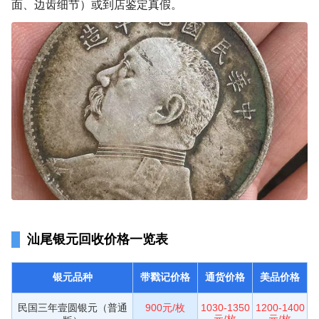
面、边齿细节）或到店鉴定真假。
汕尾银元回收价格一览表
银元品种
带戳记价格
通货价格
美品价格
民国三年壹圆银元（普通
900元/枚
1030-1350
1200-1400
元/枚
元/枚