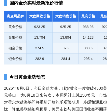
国内金价实时最新报价行情
贵金属品种
大盘回收价格
大盘销售价格
最高价格
最低价
黄金价格
923.25
925.25
933.96
920.3
白银价格
13.794
13.894
14.123
13.8
铂金价格
374.5
376
383.6
373.
钯金价格
282.9
284.4
295.4
282.
今日黄金走势动态
2026年8月6日，今日金价大涨，现货黄金一度突破4300美
元关口，为6月18日来首次，本周累计上涨250美元，市场
对霍尔木兹海峡即将重新开放的乐观预期进一步缓和通胀担
忧，降低美联储加息预期，美元走软与美国国债收益率回落