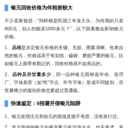
银元回收价格为何相差较大
不少卖家疑惑：“同样都是民国三年袁大头，为何我的只卖
800元，别人的能卖1000多元？”，以下因素都会影响银元
价格。
1、
品相
是决定银元价格的关键。无损、图案清晰、包浆自
然的银元，价格远高于有划痕、磕碰、磨损严重的银元。比
如银元上面带有戳记的，回收价格就不如美品的。
2、
品种及存世量多少
，同一品种银元因铸造年份、造币
厂、字体差异（如“民”字点、年号字体）形成不同版别，存
世量稀少的版别价格也要超过普通版。
快速鉴定：5招避开假银元陷阱
1、银元发现伍元和拾元的面值直接不考虑，没有发行过。
2、壹元面值的银元如果克重只有20克左右，也不考虑，真