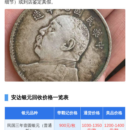
细节）或到店鉴定真假。
安达银元回收价格一览表
银元品种
带戳记价格
通货价格
美品价格
民国三年壹圆银元（普通
900元/枚
1030-1350
1200-1400
元/枚
元/枚