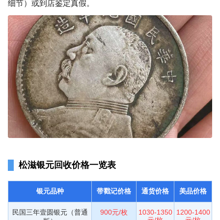
细节）或到店鉴定真假。
松滋银元回收价格一览表
银元品种
带戳记价格
通货价格
美品价格
民国三年壹圆银元（普通
900元/枚
1030-1350
1200-1400
元/枚
元/枚