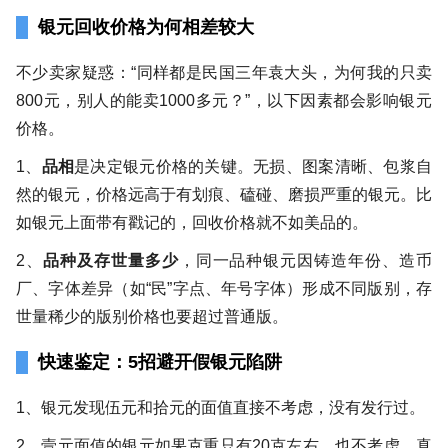
银元回收价格为何相差较大
不少卖家疑惑：“同样都是民国三年袁大头，为何我的只卖
800元，别人的能卖1000多元？”，以下因素都会影响银元
价格。
1、
品相
是决定银元价格的关键。无损、图案清晰、包浆自
然的银元，价格远高于有划痕、磕碰、磨损严重的银元。比
如银元上面带有戳记的，回收价格就不如美品的。
2、
品种及存世量多少
，同一品种银元因铸造年份、造币
厂、字体差异（如“民”字点、年号字体）形成不同版别，存
世量稀少的版别价格也要超过普通版。
快速鉴定：5招避开假银元陷阱
1、银元发现伍元和拾元的面值直接不考虑，没有发行过。
2、壹元面值的银元如果克重只有20克左右，也不考虑，真