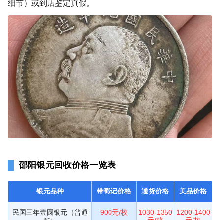
细节）或到店鉴定真假。
邵阳银元回收价格一览表
银元品种
带戳记价格
通货价格
美品价格
民国三年壹圆银元（普通
900元/枚
1030-1350
1200-1400
元/枚
元/枚