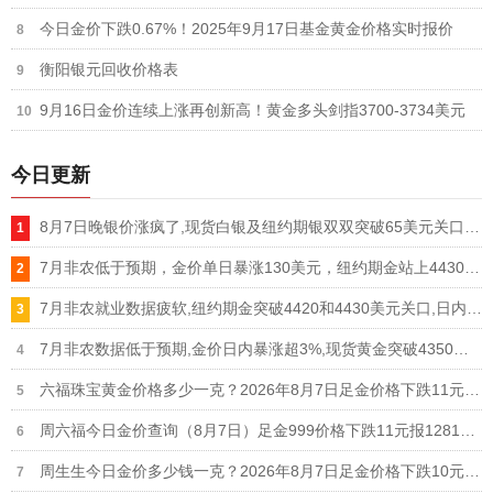
今日金价下跌0.67%！2025年9月17日基金黄金价格实时报价
衡阳银元回收价格表
9月16日金价连续上涨再创新高！黄金多头剑指3700-3734美元
今日更新
8月7日晚银价涨疯了,现货白银及纽约期银双双突破65美元关口,单日暴涨超5%
7月非农低于预期，金价单日暴涨130美元，纽约期金站上4430美元，现货黄金突破4370美元
7月非农就业数据疲软,纽约期金突破4420和4430美元关口,日内涨幅扩大至3%
7月非农数据低于预期,金价日内暴涨超3%,现货黄金突破4350、4360和4370美元关口
六福珠宝黄金价格多少一克？2026年8月7日足金价格下跌11元报1284元/克
周六福今日金价查询（8月7日）足金999价格下跌11元报1281元，铂金950价格693元
周生生今日金价多少钱一克？2026年8月7日足金价格下跌10元报1285元/克