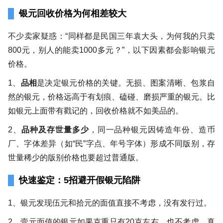
银元回收价格为何相差较大
不少卖家疑惑：“同样都是民国三年袁大头，为何我的只卖
800元，别人的能卖1000多元？”，以下因素都会影响银元
价格。
1、
品相
是决定银元价格的关键。无损、图案清晰、包浆自
然的银元，价格远高于有划痕、磕碰、磨损严重的银元。比
如银元上面带有戳记的，回收价格就不如美品的。
2、
品种及存世量多少
，同一品种银元因铸造年份、造币
厂、字体差异（如“民”字点、年号字体）形成不同版别，存
世量稀少的版别价格也要超过普通版。
快速鉴定：5招避开假银元陷阱
1、银元发现伍元和拾元的面值直接不考虑，没有发行过。
2、壹元面值的银元如果克重只有20克左右，也不考虑，真