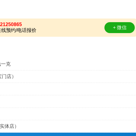
21250865
+ 微信
线预约/电话报价
钱一克
宝门店）
宝实体店）