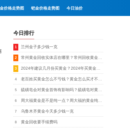
金价格走势图
钯金价格走势图
今日油价
今日排行
兰州金子多少钱一克
商
常州黄金回收实体店在哪里？常州回收黄金今天价格多少钱一克
2024年建议几月份买黄金？2024年买黄金这几个月不要错过
老百姓买黄金怎么不亏钱？黄金怎么买才不会吃亏
硫磺皂会对黄金首饰有影响吗？硫磺皂对黄金首饰有腐蚀性吗
周大福黄金是不是纯一点？周大福的黄金纯度比别的品牌高吗
乌鲁木齐黄金今天多少钱一克
黄金回收要手续费吗