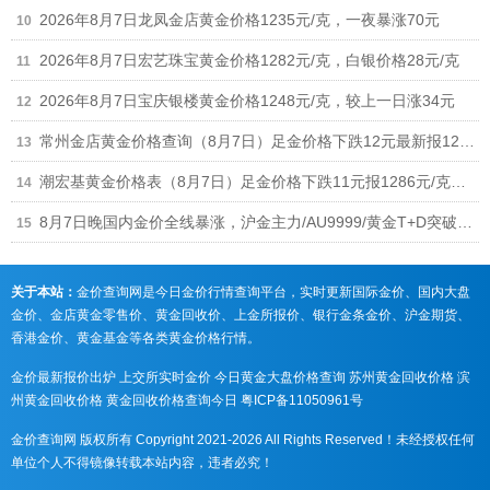
2026年8月7日龙凤金店黄金价格1235元/克，一夜暴涨70元
2026年8月7日宏艺珠宝黄金价格1282元/克，白银价格28元/克
2026年8月7日宝庆银楼黄金价格1248元/克，较上一日涨34元
常州金店黄金价格查询（8月7日）足金价格下跌12元最新报1268元/克
潮宏基黄金价格表（8月7日）足金价格下跌11元报1286元/克、铂金价格673元
8月7日晚国内金价全线暴涨，沪金主力/AU9999/黄金T+D突破940元，黄金回收涨至930元/克
关于本站：
金价查询网是今日金价行情查询平台，实时更新国际金价、国内大盘
金价、金店黄金零售价、黄金回收价、上金所报价、银行金条金价、沪金期货、
香港金价、黄金基金等各类黄金价格行情。
金价最新报价出炉
上交所实时金价
今日黄金大盘价格查询
苏州黄金回收价格
滨
州黄金回收价格
黄金回收价格查询今日
粤ICP备11050961号
金价查询网 版权所有 Copyright 2021-2026 All Rights Reserved！未经授权任何
单位个人不得镜像转载本站内容，违者必究！