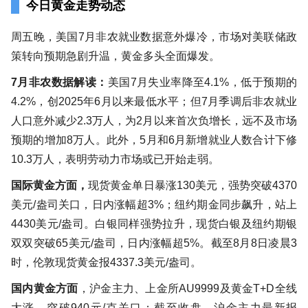
今日黄金走势动态
周五晚，美国7月非农就业数据意外爆冷，市场对美联储政
策转向预期急剧升温，黄金多头全面爆发。
7月非农数据解读：
美国7月失业率降至4.1%，低于预期的
4.2%，创2025年6月以来最低水平；但7月季调后非农就业
人口意外减少2.3万人，为2月以来首次负增长，远不及市场
预期的增加8万人。此外，5月和6月新增就业人数合计下修
10.3万人，表明劳动力市场或已开始走弱。
国际黄金方面，
现货黄金单日暴涨130美元，强势突破4370
美元/盎司关口，日内涨幅超3%；纽约期金同步飙升，站上
4430美元/盎司。白银同样强势拉升，现货白银及纽约期银
双双突破65美元/盎司，日内涨幅超5%。截至8月8日凌晨3
时，伦敦现货黄金报4337.3美元/盎司。
国内黄金方面
，沪金主力、上金所AU9999及黄金T+D全线
大涨，突破940元/克关口；截至收盘，沪金主力最新报