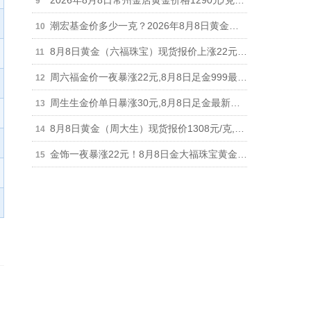
2026年8月8日常州金店黄金价格1290元/克，单日暴涨22元
潮宏基金价多少一克？2026年8月8日黄金现货报价上涨22元最新1308元/克
8月8日黄金（六福珠宝）现货报价上涨22元,足金饰品最新报1306元
周六福金价一夜暴涨22元,8月8日足金999最新报价1303元,铂金价格698元
周生生金价单日暴涨30元,8月8日足金最新报价1315元,铂金价格678元
8月8日黄金（周大生）现货报价1308元/克,单日暴涨22元,回收参考926元
金饰一夜暴涨22元！8月8日金大福珠宝黄金现货报价1308元/克,回收参考926元/克