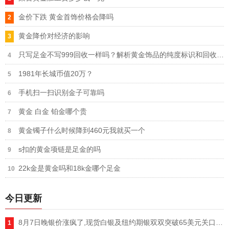
金价下跌 黄金首饰价格会降吗
黄金降价对经济的影响
只写足金不写999回收一样吗？解析黄金饰品的纯度标识和回收价值！
1981年长城币值20万？
手机扫一扫识别金子可靠吗
黄金 白金 铂金哪个贵
黄金镯子什么时候降到460元我就买一个
s扣的黄金项链是足金的吗
22k金是黄金吗和18k金哪个足金
今日更新
8月7日晚银价涨疯了,现货白银及纽约期银双双突破65美元关口,单日暴涨超5%