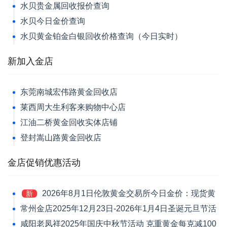
水贝贵金属回收报价查询
水贝今日金价查询
水贝黄金铂金白银回收价格查询（今日实时）
新加入金店
东莞南城宏伟路黄金回收店
莱西周大生利客来购物中心店
江油二桥黄金回收实体店铺
登封嵩山路黄金回收店
金店促销优惠活动
2026年8月1日伦敦黄金交易所今日金价：现货黄
新
金跌1.39%报4046.42美元/盎司
常州金店2025年12月23日-2026年1月4日圣诞元旦节活
动 黄金价格每克减120元
咸阳老凤祥2025年国庆中秋节活动 克重黄金每克减100