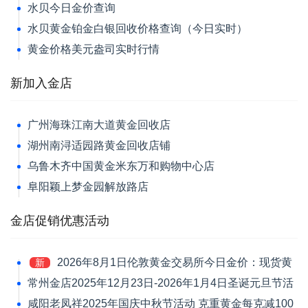
水贝今日金价查询
水贝黄金铂金白银回收价格查询（今日实时）
黄金价格美元盎司实时行情
新加入金店
广州海珠江南大道黄金回收店
湖州南浔适园路黄金回收店铺
乌鲁木齐中国黄金米东万和购物中心店
阜阳颖上梦金园解放路店
金店促销优惠活动
2026年8月1日伦敦黄金交易所今日金价：现货黄
新
金跌1.39%报4046.42美元/盎司
常州金店2025年12月23日-2026年1月4日圣诞元旦节活
动 黄金价格每克减120元
咸阳老凤祥2025年国庆中秋节活动 克重黄金每克减100