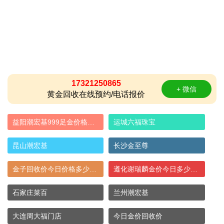
17321250865
+ 微信
黄金回收在线预约/电话报价
益阳潮宏基999足金价格现在多少钱一克？附
运城六福珠宝
昆山潮宏基
长沙金至尊
金子回收价今日价格多少一克（已更新）
遵化谢瑞麟金价今日多少钱一克 - 遵化谢瑞
石家庄菜百
兰州潮宏基
大连周大福门店
今日金价回收价