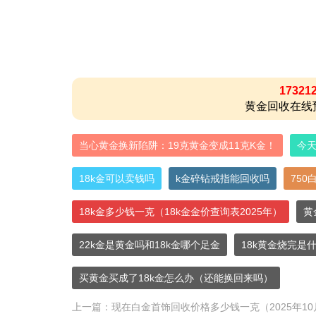
17321
黄金回收在线
当心黄金换新陷阱：19克黄金变成11克K金！
今天
18k金可以卖钱吗
k金碎钻戒指能回收吗
750
18k金多少钱一克（18k金金价查询表2025年）
黄
22k金是黄金吗和18k金哪个足金
18k黄金烧完是
买黄金买成了18k金怎么办（还能换回来吗）
上一篇：
现在白金首饰回收价格多少钱一克（2025年10