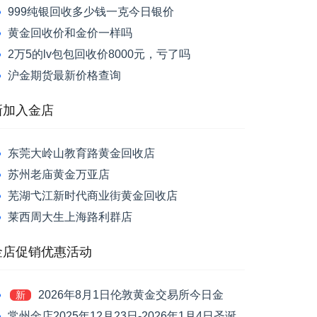
999纯银回收多少钱一克今日银价
黄金回收价和金价一样吗
2万5的lv包包回收价8000元，亏了吗
沪金期货最新价格查询
新加入金店
东莞大岭山教育路黄金回收店
苏州老庙黄金万亚店
芜湖弋江新时代商业街黄金回收店
莱西周大生上海路利群店
金店促销优惠活动
2026年8月1日伦敦黄金交易所今日金
新
价：现货黄金跌1.39%报4046.42美元/盎司
常州金店2025年12月23日-2026年1月4日圣诞