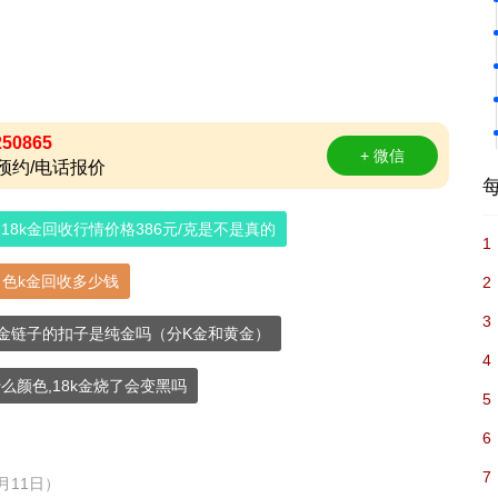
250865
+ 微信
预约/电话报价
18k金回收行情价格386元/克是不是真的
1
白色k金回收多少钱
2
3
金链子的扣子是纯金吗（分K金和黄金）
4
什么颜色,18k金烧了会变黑吗
5
6
7
月11日）