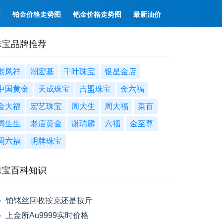
图
铂金价格走势图
钯金价格走势图
最新油价
珠宝品牌推荐
老凤祥
潮宏基
千叶珠宝
银星金店
中国黄金
天成珠宝
吉盟珠宝
金六福
金大福
宏艺珠宝
周大生
周大福
菜百
周生生
老庙黄金
谢瑞麟
六福
金至尊
周六福
明牌珠宝
珠宝百科知识
铂铑丝回收按克还是按斤
上金所Au9999实时价格