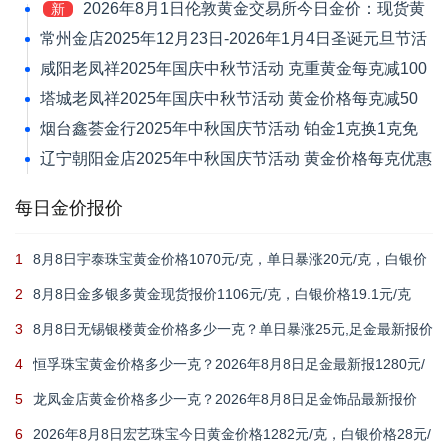
2026年8月1日伦敦黄金交易所今日金价：现货黄
新
金跌1.39%报4046.42美元/盎司
常州金店2025年12月23日-2026年1月4日圣诞元旦节活
动 黄金价格每克减120元
咸阳老凤祥2025年国庆中秋节活动 克重黄金每克减100
元
塔城老凤祥2025年国庆中秋节活动 黄金价格每克减50
元
烟台鑫荟金行2025年中秋国庆节活动 铂金1克换1克免
新品工艺费
辽宁朝阳金店2025年中秋国庆节活动 黄金价格每克优惠
30元
每日金价报价
1
8月8日宇泰珠宝黄金价格1070元/克，单日暴涨20元/克，白银价
格21元/克
2
8月8日金多银多黄金现货报价1106元/克，白银价格19.1元/克
3
8月8日无锡银楼黄金价格多少一克？单日暴涨25元,足金最新报价
1215元/克
4
恒孚珠宝黄金价格多少一克？2026年8月8日足金最新报1280元/
克（单日上涨12元）
5
龙凤金店黄金价格多少一克？2026年8月8日足金饰品最新报价
1235元
6
2026年8月8日宏艺珠宝今日黄金价格1282元/克，白银价格28元/