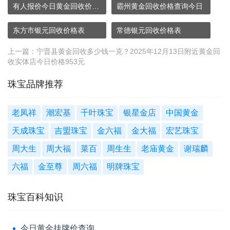
有人报价今日黄金回收价格628元是真的吗
霸州黄金回收价格查询今日
东方市银元回收价格表
常德银元回收价格表
上一篇：
宁晋县黄金回收多少钱一克？2025年12月13日附近黄金回
收实体店今日价格953元
珠宝品牌推荐
老凤祥
潮宏基
千叶珠宝
银星金店
中国黄金
天成珠宝
吉盟珠宝
金六福
金大福
宏艺珠宝
周大生
周大福
菜百
周生生
老庙黄金
谢瑞麟
六福
金至尊
周六福
明牌珠宝
珠宝百科知识
今日黄金挂牌价查询