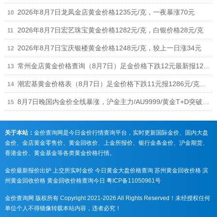
2026年8月7日龙凤金店黄金价格1235元/克，一夜暴涨70元
2026年8月7日宏艺珠宝黄金价格1282元/克，白银价格28元/克
2026年8月7日宝庆银楼黄金价格1248元/克，较上一日涨34元
常州金店黄金价格查询（8月7日）足金价格下跌12元最新报1268元/克
潮宏基黄金价格表（8月7日）足金价格下跌11元报1286元/克、铂金价格673元
8月7日晚国内金价全线暴涨，沪金主力/AU9999/黄金T+D突破940元，黄金回收涨至930元/克
关于本站：
金价查询网是今日金价行情查询平台，实时更新国际金价、国内大盘
金价、金店黄金零售价、黄金回收价、上金所报价、银行金条金价、沪金期货、
香港金价、黄金基金等各类黄金价格行情。
金价最新报价出炉
上交所实时金价
今日黄金大盘价格查询
苏州黄金回收价格
滨
州黄金回收价格
黄金回收价格查询今日
粤ICP备11050961号
金价查询网 版权所有 Copyright 2021-2026 All Rights Reserved！未经授权任何
单位个人不得镜像转载本站内容，违者必究！