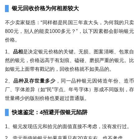
银元回收价格为何相差较大
不少卖家疑惑：“同样都是民国三年袁大头，为何我的只卖
800元，别人的能卖1000多元？”，以下因素都会影响银元
价格。
1、
品相
是决定银元价格的关键。无损、图案清晰、包浆自
然的银元，价格远高于有划痕、磕碰、磨损严重的银元。比
如银元上面带有戳记的，回收价格就不如美品的。
2、
品种及存世量多少
，同一品种银元因铸造年份、造币
厂、字体差异（如“民”字点、年号字体）形成不同版别，存
世量稀少的版别价格也要超过普通版。
快速鉴定：4招避开假银元陷阱
1、银元发现伍元和拾元的面值直接不考虑，没有发行过。
2、壹元面值的银元如果克重只有20克左右，也不考虑。