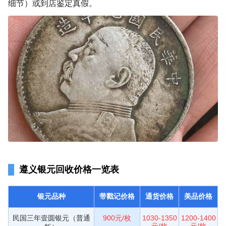
细节）或到店鉴定真假。
遵义银元回收价格一览表
银元品种
带戳记价格
通货价格
美品价格
民国三年壹圆银元（普通
900元/枚
1030-1350
1200-1400
元/枚
元/枚