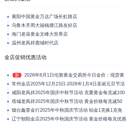
襄阳中国黄金万达广场长虹路店
乌鲁木齐周大福钱塘江路友好店
海门老庙黄金文峰大世界店
温州老凤祥鹿城时代店
金店促销优惠活动
2026年8月1日伦敦黄金交易所今日金价：现货黄
新
金跌1.39%报4046.42美元/盎司
常州金店2025年12月23日-2026年1月4日圣诞元旦节活
动 黄金价格每克减120元
咸阳老凤祥2025年国庆中秋节活动 克重黄金每克减100
元
塔城老凤祥2025年国庆中秋节活动 黄金价格每克减50
元
烟台鑫荟金行2025年中秋国庆节活动 铂金1克换1克免
新品工艺费
辽宁朝阳金店2025年中秋国庆节活动 黄金价格每克优惠
30元