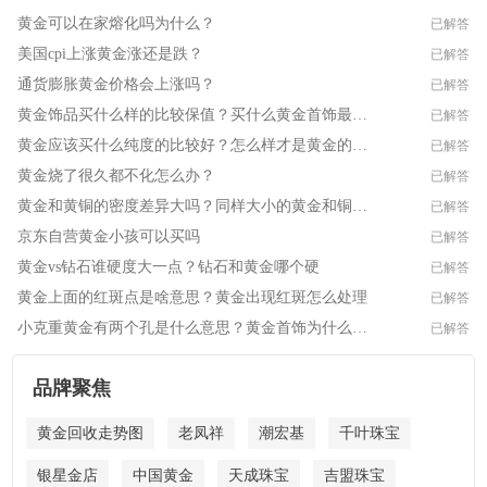
黄金可以在家熔化吗为什么？
已解答
美国cpi上涨黄金涨还是跌？
已解答
通货膨胀黄金价格会上涨吗？
已解答
黄金饰品买什么样的比较保值？买什么黄金首饰最保值？
已解答
黄金应该买什么纯度的比较好？怎么样才是黄金的纯度高呢
已解答
黄金烧了很久都不化怎么办？
已解答
黄金和黄铜的密度差异大吗？同样大小的黄金和铜哪个重
已解答
京东自营黄金小孩可以买吗
已解答
黄金vs钻石谁硬度大一点？钻石和黄金哪个硬
已解答
黄金上面的红斑点是啥意思？黄金出现红斑怎么处理
已解答
小克重黄金有两个孔是什么意思？黄金首饰为什么有孔
已解答
品牌聚焦
黄金回收走势图
老凤祥
潮宏基
千叶珠宝
银星金店
中国黄金
天成珠宝
吉盟珠宝