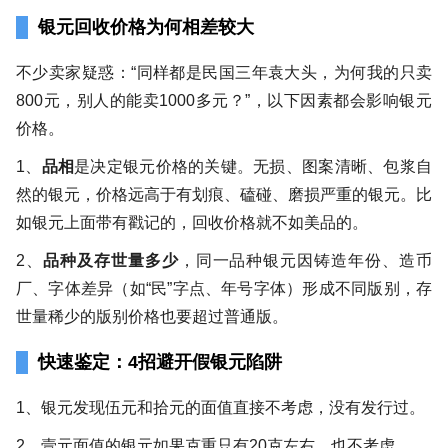
银元回收价格为何相差较大
不少卖家疑惑：“同样都是民国三年袁大头，为何我的只卖
800元，别人的能卖1000多元？”，以下因素都会影响银元
价格。
1、
品相
是决定银元价格的关键。无损、图案清晰、包浆自
然的银元，价格远高于有划痕、磕碰、磨损严重的银元。比
如银元上面带有戳记的，回收价格就不如美品的。
2、
品种及存世量多少
，同一品种银元因铸造年份、造币
厂、字体差异（如“民”字点、年号字体）形成不同版别，存
世量稀少的版别价格也要超过普通版。
快速鉴定：4招避开假银元陷阱
1、银元发现伍元和拾元的面值直接不考虑，没有发行过。
2、壹元面值的银元如果克重只有20克左右，也不考虑。