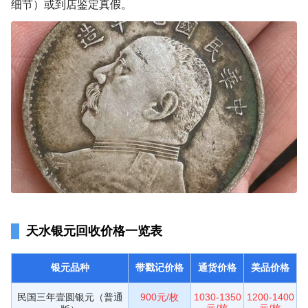
细节）或到店鉴定真假。
天水银元回收价格一览表
银元品种
带戳记价格
通货价格
美品价格
民国三年壹圆银元（普通
900元/枚
1030-1350
1200-1400
元/枚
元/枚