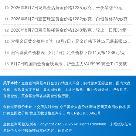
2026年8月7日龙凤金店黄金价格1235元/克，一夜暴涨70元
2026年8月7日宏艺珠宝黄金价格1282元/克，白银价格28元/克
2026年8月7日宝庆银楼黄金价格1248元/克，较上一日涨34元
常州金店黄金价格查询（8月7日）足金价格下跌12元最新报1268元/克
潮宏基黄金价格表（8月7日）足金价格下跌11元报1286元/克、铂金价格673元
8月7日晚国内金价全线暴涨，沪金主力/AU9999/黄金T+D突破940元，黄金回收涨至930元/克
关于本站：
金价查询网是今日金价行情查询平台，实时更新国际金价、国内大盘
金价、金店黄金零售价、黄金回收价、上金所报价、银行金条金价、沪金期货、
香港金价、黄金基金等各类黄金价格行情。
金价最新报价出炉
上交所实时金价
今日黄金大盘价格查询
苏州黄金回收价格
滨
州黄金回收价格
黄金回收价格查询今日
粤ICP备11050961号
金价查询网 版权所有 Copyright 2021-2026 All Rights Reserved！未经授权任何
单位个人不得镜像转载本站内容，违者必究！