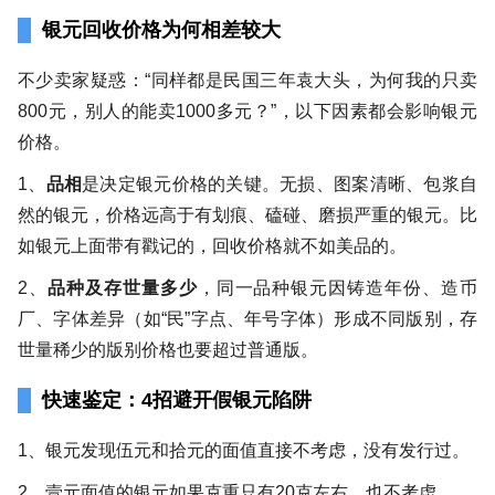
银元回收价格为何相差较大
不少卖家疑惑：“同样都是民国三年袁大头，为何我的只卖
800元，别人的能卖1000多元？”，以下因素都会影响银元
价格。
1、
品相
是决定银元价格的关键。无损、图案清晰、包浆自
然的银元，价格远高于有划痕、磕碰、磨损严重的银元。比
如银元上面带有戳记的，回收价格就不如美品的。
2、
品种及存世量多少
，同一品种银元因铸造年份、造币
厂、字体差异（如“民”字点、年号字体）形成不同版别，存
世量稀少的版别价格也要超过普通版。
快速鉴定：4招避开假银元陷阱
1、银元发现伍元和拾元的面值直接不考虑，没有发行过。
2、壹元面值的银元如果克重只有20克左右，也不考虑。