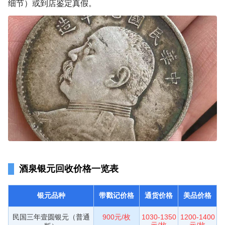
细节）或到店鉴定真假。
酒泉银元回收价格一览表
银元品种
带戳记价格
通货价格
美品价格
民国三年壹圆银元（普通
900元/枚
1030-1350
1200-1400
元/枚
元/枚