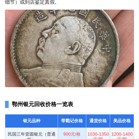
细节）或到店鉴定真假。
鄂州银元回收价格一览表
银元品种
带戳记价格
通货价格
美品价格
民国三年壹圆银元（普通
900元/枚
1030-1350
1200-1400
元/枚
元/枚