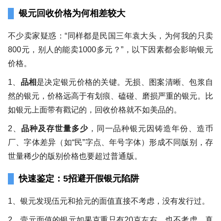
银元回收价格为何相差较大
不少卖家疑惑：“同样都是民国三年袁大头，为何我的只卖
800元，别人的能卖1000多元？”，以下因素都会影响银元
价格。
1、
品相
是决定银元价格的关键。无损、图案清晰、包浆自
然的银元，价格远高于有划痕、磕碰、磨损严重的银元。比
如银元上面带有戳记的，回收价格就不如美品的。
2、
品种及存世量多少
，同一品种银元因铸造年份、造币
厂、字体差异（如“民”字点、年号字体）形成不同版别，存
世量稀少的版别价格也要超过普通版。
快速鉴定：5招避开假银元陷阱
1、银元发现伍元和拾元的面值直接不考虑，没有发行过。
2、壹元面值的银元如果克重只有20克左右，也不考虑，真