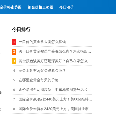
金价格走势图
钯金价格走势图
今日油价
今日排行
一口价的黄金拿去卖怎么算钱
买一口价黄金被误导受骗怎么办？怎么挽回损失
回
黄金颜色淡黄好还是深黄好？自己在家怎么检测黄金
黄金上刻有ey足金是真金吗？
在哪里查黄金每天的价格
金价暴涨至两周高位，中东地缘局势升温和美联储9月降息双重利好（8月1日）
都
国际金价飙涨到2440美元上方！美联储维持利率不变，9月或将降息，地缘局势升温
国际金价维持在2420美元上方，美国就业市场放缓，美债收益持续下跌
金