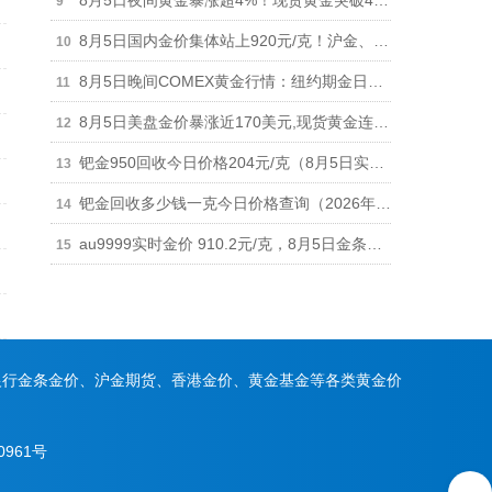
8月5日夜间黄金暴涨超4%！现货黄金突破4260美元，纽约期金站上4320美元
8月5日国内金价集体站上920元/克！沪金、黄金T+D、AU9999全线大涨
8月5日晚间COMEX黄金行情：纽约期金日内涨超3%突破4290和4300美元关口
8月5日美盘金价暴涨近170美元,现货黄金连续突破4230和4240美元关口，涨幅超4%
钯金950回收今日价格204元/克（8月5日实体店报价）
钯金回收多少钱一克今日价格查询（2026年8月5日）
au9999实时金价 910.2元/克，8月5日金条回收价格896元/克
银行金条金价、沪金期货、香港金价、黄金基金等各类黄金价
0961号