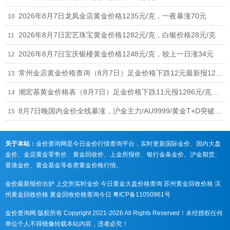
2026年8月7日龙凤金店黄金价格1235元/克，一夜暴涨70元
2026年8月7日宏艺珠宝黄金价格1282元/克，白银价格28元/克
2026年8月7日宝庆银楼黄金价格1248元/克，较上一日涨34元
常州金店黄金价格查询（8月7日）足金价格下跌12元最新报1268元/克
潮宏基黄金价格表（8月7日）足金价格下跌11元报1286元/克、铂金价格673元
8月7日晚国内金价全线暴涨，沪金主力/AU9999/黄金T+D突破940元，黄金回收涨至930元/克
关于本站：
金价查询网是今日金价行情查询平台，实时更新国际金价、国内大盘
金价、金店黄金零售价、黄金回收价、上金所报价、银行金条金价、沪金期货、
香港金价、黄金基金等各类黄金价格行情。
金价最新报价出炉
上交所实时金价
今日黄金大盘价格查询
苏州黄金回收价格
滨
州黄金回收价格
黄金回收价格查询今日
粤ICP备11050961号
金价查询网 版权所有 Copyright 2021-2026 All Rights Reserved！未经授权任何
单位个人不得镜像转载本站内容，违者必究！