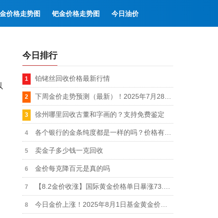
金价格走势图
钯金价格走势图
今日油价
今日排行
铂铑丝回收价格最新行情
以
下周金价走势预测（最新）！2025年7月28日-8月3日当周金价上涨0.4%
徐州哪里回收古董和字画的？支持免费鉴定
各个银行的金条纯度都是一样的吗？价格有区别吗？
卖金子多少钱一克回收
金价每克降百元是真的吗
【8.2金价收涨】国际黄金价格单日暴涨73.24美元（涨幅2.23%）！今日金价778.51元/克
今日金价上涨！2025年8月1日基金黄金价格实时查询