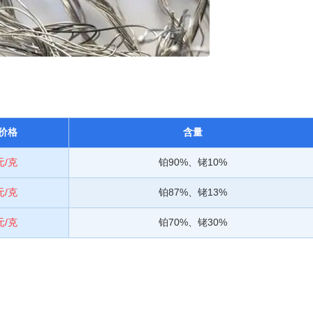
价格
含量
元/克
铂90%、铑10%
元/克
铂87%、铑13%
元/克
铂70%、铑30%
。