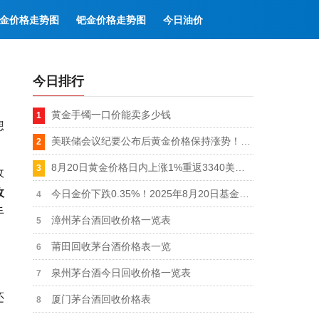
金价格走势图
钯金价格走势图
今日油价
今日排行
黄金手镯一口价能卖多少钱
想
美联储会议纪要公布后黄金价格保持涨势！8月21日白银铂金钯金价格齐上涨
8月20日黄金价格​日内上涨1%重返3340美元上方！静待美联储会议纪要指引
收
收
今日金价下跌0.35%！2025年8月20日基金黄金价格实时报价
手
漳州茅台酒回收价格一览表
莆田回收茅台酒价格表一览
泉州茅台酒今日回收价格一览表
还
厦门茅台酒回收价格表