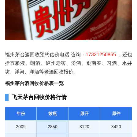
福州茅台酒回收预约估价电话 咨询：
17321250865
，还包
括五粮液、朗酒、泸州老窖、汾酒、剑南春、习酒、水井
坊、洋河、洋酒等老酒回收报价。
福州茅台酒回收价格表一览
飞天茅台回收价格行情
年份
散瓶
原开
原件
2009
2850
3120
3420