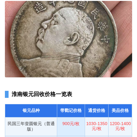
淮南银元回收价格一览表
银元品种
带戳记价格
通货价格
美品价格
民国三年壹圆银元（普通
900元/枚
1030-1350
1200-1400
元/枚
元/枚
版）