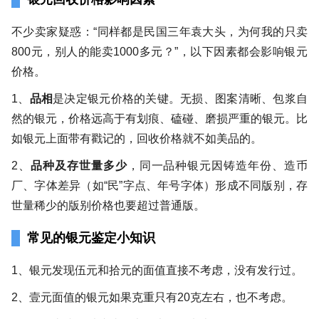
不少卖家疑惑：“同样都是民国三年袁大头，为何我的只卖
800元，别人的能卖1000多元？”，以下因素都会影响银元
价格。
1、
品相
是决定银元价格的关键。无损、图案清晰、包浆自
然的银元，价格远高于有划痕、磕碰、磨损严重的银元。比
如银元上面带有戳记的，回收价格就不如美品的。
2、
品种及存世量多少
，同一品种银元因铸造年份、造币
厂、字体差异（如“民”字点、年号字体）形成不同版别，存
世量稀少的版别价格也要超过普通版。
常见的银元鉴定小知识
1、银元发现伍元和拾元的面值直接不考虑，没有发行过。
2、壹元面值的银元如果克重只有20克左右，也不考虑。