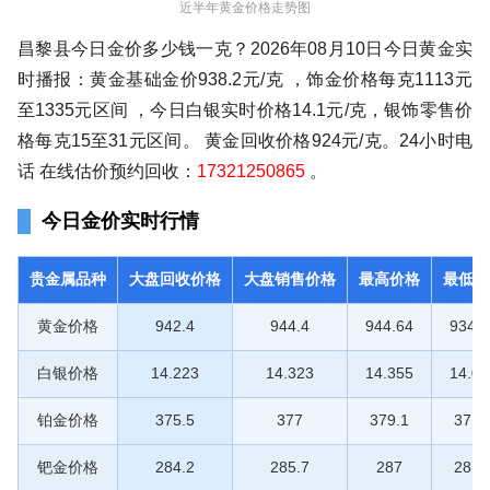
近半年黄金价格走势图
昌黎县今日金价多少钱一克？2026年08月10日今日黄金实
时播报：黄金基础金价938.2元/克 ，饰金价格每克1113元
至1335元区间 ，今日白银实时价格14.1元/克，银饰零售价
格每克15至31元区间。 黄金回收价格924元/克。24小时电
话 在线估价预约回收：
17321250865
。
今日金价实时行情
贵金属品种
大盘回收价格
大盘销售价格
最高价格
最低价
黄金价格
942.4
944.4
944.64
934.6
白银价格
14.223
14.323
14.355
14.03
铂金价格
375.5
377
379.1
371.
钯金价格
284.2
285.7
287
281.