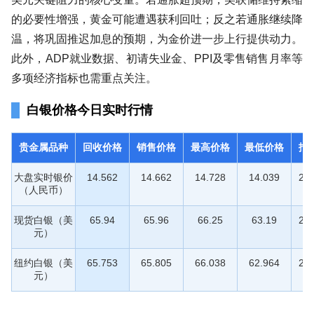
的必要性增强，黄金可能遭遇获利回吐；反之若通胀继续降
温，将巩固推迟加息的预期，为金价进一步上行提供动力。
此外，ADP就业数据、初请失业金、PPI及零售销售月率等
多项经济指标也需重点关注。
白银价格今日实时行情
贵金属品种
回收价格
销售价格
最高价格
最低价格
报
大盘实时银价
14.562
14.662
14.728
14.039
20:
（人民币）
现货白银（美
65.94
65.96
66.25
63.19
20:
元）
纽约白银（美
65.753
65.805
66.038
62.964
20:
元）