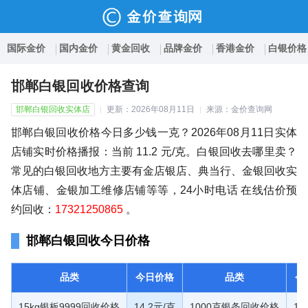
国际金价
国内金价
黄金回收
品牌金价
香港金价
白银价格
邯郸白银回收价格查询
邯郸白银回收实体店
更新：2026年08月11日
来源：金价查询网
邯郸白银回收价格今日多少钱一克？2026年08月11日实体
店铺实时价格播报：当前 11.2 元/克。白银回收去哪里卖？
常见的白银回收地方主要有金店银店、典当行、金银回收实
体店铺、金银加工维修店铺等等，24小时电话 在线估价预
约回收：
17321250865
。
邯郸白银回收今日价格
品类
今日价格
品类
今
15kg银板9999回收价格
14.2元/克
1000克银条回收价格
13