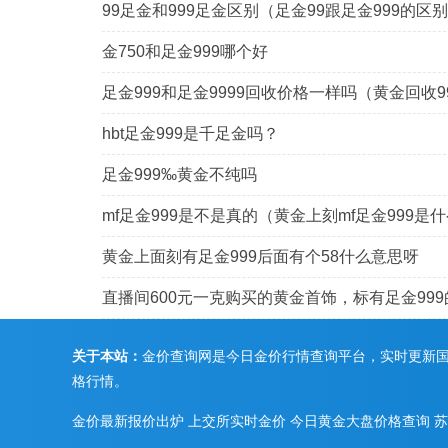
99足金和999足金区别（足金99跟足金999的区
金750和足金999哪个好
足金999和足金9999回收价格一样吗（黄金回收99
hbt足金999是千足金吗？
足金999‰黄金不纯吗
mf足金999是不是真的（黄金上刻mf足金999是
黄金上面刻有足金999后面有个58什么意思呀
直播间600元一克购买的黄金首饰，标有足金99
关于本站：
金价查询网是今日金价行情查询平台，实时更新
格行情。
金价最新报价出炉
上交所实时金价
今日黄金大盘价格查询
苏