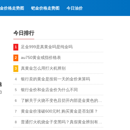
金价格走势图
钯金价格走势图
今日油价
今日排行
足金999是真黄金吗是纯金吗
au750黄金戒指价格表
真黄金怎么用打火机辨别
银行卖的黄金是按前一天的金价来算吗
纯
银行金价和金店金价为什么不同
印
了解关于火烧不变色且切开内部是金黄色的假黄金
黄金金价涨破600元时,购买黄金是否划算？
普通打火机烧金子变黑吗？真假黄金辨别有什么方法