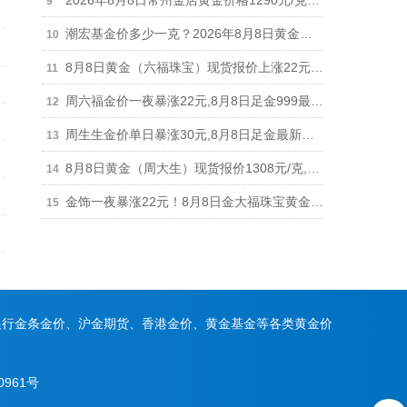
2026年8月8日常州金店黄金价格1290元/克，单日暴涨22元
潮宏基金价多少一克？2026年8月8日黄金现货报价上涨22元最新1308元/克
8月8日黄金（六福珠宝）现货报价上涨22元,足金饰品最新报1306元
周六福金价一夜暴涨22元,8月8日足金999最新报价1303元,铂金价格698元
周生生金价单日暴涨30元,8月8日足金最新报价1315元,铂金价格678元
8月8日黄金（周大生）现货报价1308元/克,单日暴涨22元,回收参考926元
金饰一夜暴涨22元！8月8日金大福珠宝黄金现货报价1308元/克,回收参考926元/克
银行金条金价、沪金期货、香港金价、黄金基金等各类黄金价
0961号